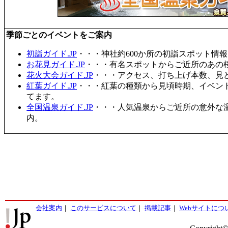
季節ごとのイベントをご案内
初詣ガイド.JP
・・・神社約600か所の初詣スポット情
お花見ガイド.JP
・・・有名スポットからご近所のあの桜
花火大会ガイド.JP
・・・アクセス、打ち上げ本数、見
紅葉ガイド.JP
・・・紅葉の種類から見頃時期、イベン
てます。
全国温泉ガイド.JP
・・・人気温泉からご近所の意外な
内。
会社案内
｜
このサービスについて
｜
掲載記事
｜
Webサイトにつ