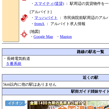
・
スマイティ(賃貸)
： 駅周辺の賃貸物件を
[アルバイト]
・
マッハバイト
： 市民病院前駅周辺のアル
・
fromA
：
アルバイト求人情報
[地図]
・
Google Map
・
Mapion
路線の駅名一覧
・長崎電気軌道
５番系統
近くの駅
5km以内に他の駅はありません
駅街ガイド姉妹サイ