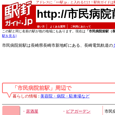
アドレスに「○○駅.jp」と入れるだけ！駅街ガイド
http://市民病院
｜
｜
使い方
よくある質問
ご利用にあたって
この駅と同じ名前の駅が他の地域にもあります。現在は
「市民病院前駅（
駅を見る]
市民病院前駅は長崎県長崎市新地町にある、長崎電気軌道の
「市民病院前駅」周辺で
暮らしの情報
:
美容院・病院・駐車場など
・
居酒屋
・
ビアガーデン
市民