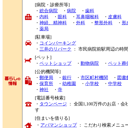
[病院・診療所等]
・
総合病院
・
病院
・
歯科
・
内科
・
眼科
・
耳鼻咽喉科
・
皮膚科
・
神経、精神科
・
外科
・
整形外科
・
形
・
薬局
[駐車場]
・
コインパーキング
・
三井のリパーク
： 市民病院前駅周辺の時
[ペット]
・
ペットショップ
・
動物病院
・
ペット葬
[公的機関等]
・
郵便局
・
銀行
・
市区町村機関
・
図書
・
保育所
・
幼稚園
・
小学校
・
中学校
・
神社
・
寺
[電話番号検索]
・
タウンページ
： 全国1,100万件のお店
す
[住まいを借りる]
・
アパマンショップ
： こだわり検索メニュ