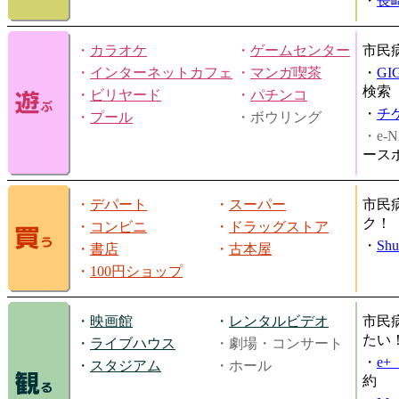
・
長
・
カラオケ
・
ゲームセンター
市民
・
インターネットカフェ
・
マンガ喫茶
・
GI
検索
・
ビリヤード
・
パチンコ
・
チ
・
プール
・ボウリング
・e-N
ース
・
デパート
・
スーパー
市民
ク！
・
コンビニ
・
ドラッグストア
・
Shu
・
書店
・
古本屋
・
100円ショップ
・
映画館
・
レンタルビデオ
市民
たい
・
ライブハウス
・劇場・コンサート
・
e
・
スタジアム
・ホール
約