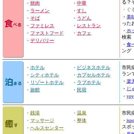
る？
・
焼肉
・
中華
・ぐ
・
ラーメン
・
すし
・
美
・
そば
・
うどん
った
・
ファミレス
・
レストラン
・
ホ
・
ファストフード
・
カフェ
検索
・
デリバリー
・
食
ング
・
ホテル
・
ビジネスホテル
市民
ラン
・
シティホテル
・
カプセルホテル
・
楽
・
リゾートホテル
・
ラブホテル
・
じ
・
旅館
・
民宿
・
yo
・
銭湯
・
温泉
市民
・
マッサージ
・
整体
・
is
スポ
・
ヘルスセンター