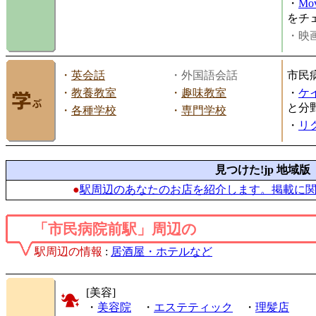
・
Mov
をチ
・映画
・
英会話
・外国語会話
市民
・
教養教室
・
趣味教室
・
ケ
と分
・
各種学校
・
専門学校
・
リ
見つけた!jp 地域版
●
駅周辺のあなたのお店を紹介します。掲載に
「市民病院前駅」周辺の
駅周辺の情報
:
居酒屋・ホテルなど
[美容]
・
美容院
・
エステティック
・
理髪店